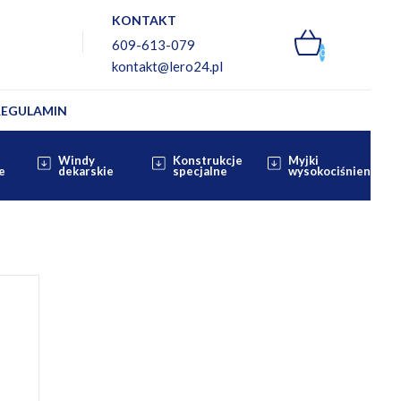
KONTAKT
609-613-079
0
kontakt@lero24.pl
REGULAMIN
Windy
Konstrukcje
Myjki
e
dekarskie
specjalne
wysokociśnieniowe