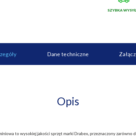
SZYBKA WYSY
czegóły
Dane techniczne
Załącz
Opis
iowa to wysokiej jakości sprzęt marki Drabex, przeznaczony zarówno do 