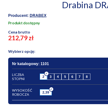
Drabina DR
Producent:
DRABEX
Produkt dostępny
Cena brutto
212,79 zł
Wybierz opcję:
Nr katalogowy: 1101
LICZBA
2
3
4
5
6
7
8
STOPNI
WYSOKOŚĆ
2,39
ROBOCZA