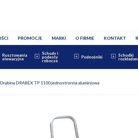
ŚCI
PROMOCJE
MARKI
O FIRMIE
KONTAKT
Schody i
Rusztowania
Schodki
podesty
Podnośniki
elewacyjne
rozkładan
robocze
Drabina DRABEX TP 1100 jednostronna aluminiowa