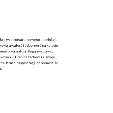
ła z wysokogatunkowego aluminium,
kową trwałość i odporność na korozję.
czenia gwarantują długą żywotność
tkowaniu. Drabina zachowuje swoje
lu latach eksploatacji, co sprawia, że
a.