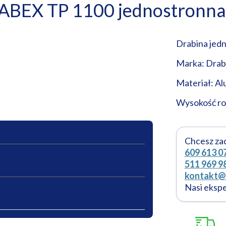
ABEX TP 1100 jednostronna
Drabina jed
Marka: Drab
Materiał: A
Wysokość ro
Chcesz za
609 613 0
511 969 9
kontakt@l
Nasi eksp