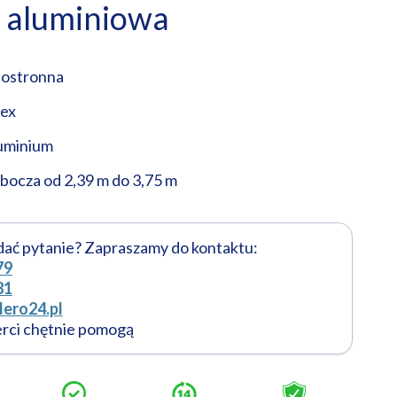
 aluminiowa
nostronna
ex
luminium
bocza od 2,39 m do 3,75 m
dać pytanie? Zapraszamy do kontaktu:
79
81
ero24.pl
erci chętnie pomogą