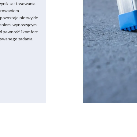
wynik zastosowania
browaniem
 pozostaje niezwykle
eniem, wynoszącym
wi pewność i komfort
nywanego zadania.