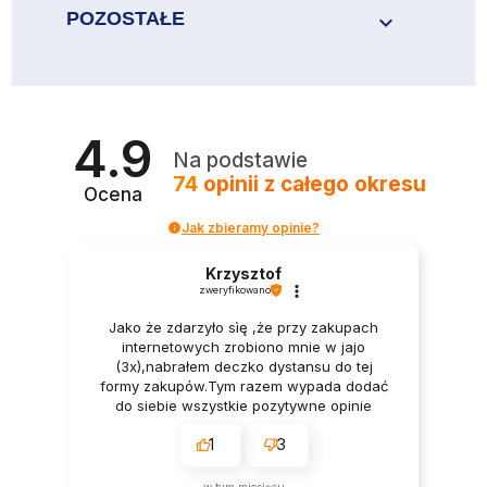
POZOSTAŁE

4.9
Na podstawie
74
opinii
z całego okresu
Ocena
Jak zbieramy opinie?
Krzysztof
zweryfikowano
Jako że zdarzyło sìę ,że przy zakupach
internetowych zrobiono mnie w jajo
(3x),nabrałem deczko dystansu do tej
formy zakupów.Tym razem wypada dodać
do siebie wszystkie pozytywne opinie
moich poprzedników bo one zadecydowały
1
3
o wyborze Was i waszej oferty. Ja
osobiście nie mam żadnych
zastrzeżeń.Pan we Firmie wytłumaczył