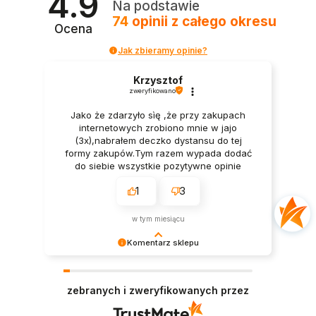
4.9
Na podstawie
74
opinii
z całego okresu
Ocena
Jak zbieramy opinie?
Krzysztof
zweryfikowano
Jako że zdarzyło sìę ,że przy zakupach
internetowych zrobiono mnie w jajo
(3x),nabrałem deczko dystansu do tej
formy zakupów.Tym razem wypada dodać
do siebie wszystkie pozytywne opinie
moich poprzedników bo one zadecydowały
1
3
o wyborze Was i waszej oferty. Ja
osobiście nie mam żadnych
zastrzeżeń.Pan we Firmie wytłumaczył
w tym miesiącu
cierpliwie wszystko co było mi niejasne a
Pan kurier dostarczył w punkt.Towar był
Komentarz sklepu
kompletny i zapakowany elegancko.Wielkie
Cieszy nas Twoja miła opinia i zaufanie.
Pozdrówka.
Jesteśmy wdzięczni za tak wspaniałych klientów
zebranych i zweryfikowanych przez
jak Ty. Z pozdrowieniami, obsługa sklepu.