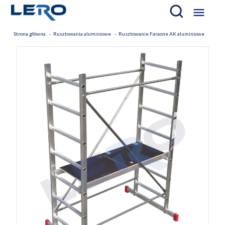

Strona główna
Rusztowania aluminiowe
Rusztowanie Faraone AK aluminiowe