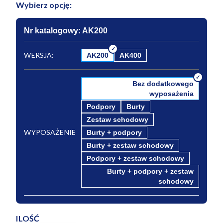
Wybierz opcję:
Nr katalogowy: AK200
WERSJA:
AK200
AK400
Bez dodatkowego
wyposażenia
Podpory
Burty
Zestaw schodowy
WYPOSAŻENIE
Burty + podpory
Burty + zestaw schodowy
Podpory + zestaw schodowy
Burty + podpory + zestaw
schodowy
ILOŚĆ