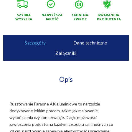
SZYBKA
NAJWYŻSZA
14 DNI NA
GWARANCJA
WYSYŁKA
JAKOŚĆ
ZWROT
PRODUCENTA
Szczegóły
Dane techniczne
Załączniki
Opis
Rusztowanie Faraone AK aluminiowe to narzędzie
dedykowane lekkim pracom, takim jak malowanie,
wykończenia czy konserwacje. Dzięki możliwości
zawieszenia podestu na każdym szczeblu ram nośnych co
28 cm, rusztowanie zapewnia elastyczność i precyzyjne