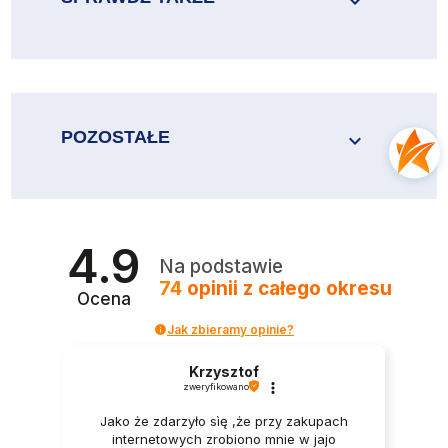

POZOSTAŁE

4.9
Na podstawie
74
opinii
z całego okresu
Ocena
Jak zbieramy opinie?
Krzysztof
zweryfikowano
Jako że zdarzyło sìę ,że przy zakupach
internetowych zrobiono mnie w jajo