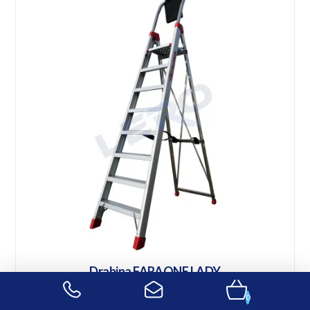
Drabina FARAONE LADY
0