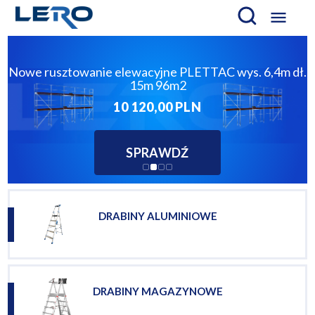

Nowe rusztowanie elewacyjne PLETTAC wys. 6,4m dł.
15m 96m2
10 120,00 PLN
SPRAWDŹ
DRABINY ALUMINIOWE
DRABINY MAGAZYNOWE