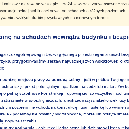
e aluminiowe oferowane w sklepie Lero24 zawierają zaawansowane syst
 gwarancja pełnej stabilności nawet na schodach o różnych poziomach 
żywania zwykłych drabin przystawnych na nierównym terenie.
binę na schodach wewnątrz budynku i bezpie
ga szczególnej uwagi i bezwzględnego przestrzegania zasad be
yzyka, przygotowaliśmy zestaw najważniejszych wskazówek, o kt
ch:
ń poniżej miejsca pracy za pomocą taśmy
- jeśli w pobliżu Twojego 
, uchronisz je przed potencjalnym upadkiem narzędzi lub materiałów b
j o pełną stabilność konstrukcji
- upewnij się, że wszystkie mechan
e zatrzaśnięte w swoich gniazdach, a jeśli zauważysz jakiekolwiek luzy 
adnym pozorem nie wchodź na konstrukcję i usuń usterkę lub wymień s
buwia
- podeszwy nie powinny być zabłocone, mokre lub pokryte smare
ię stopy ze szczebla,
 punkty podparcia
- obie ręce i jedna stopa lub dwie stopy i jedna rę