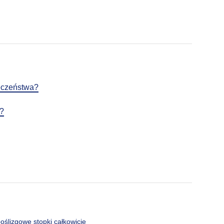
Posted on:
| Updated on:
eczeństwa?
ć?
oślizgowe stopki całkowicie