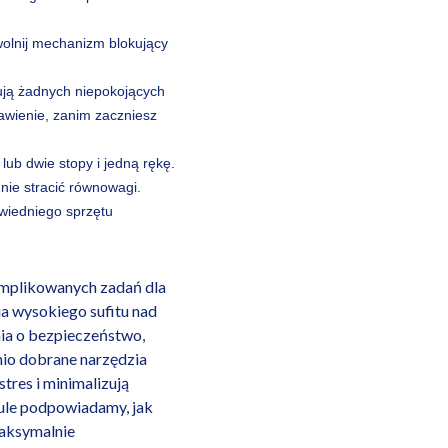
wolnij mechanizm blokujący
zują żadnych niepokojących
tawienie, zanim zaczniesz
ub dwie stopy i jedną rękę.
 nie stracić równowagi.
wiedniego sprzętu
omplikowanych zadań dla
 wysokiego sufitu nad
ia o bezpieczeństwo,
io dobrane narzędzia
tres i minimalizują
ule podpowiadamy, jak
maksymalnie