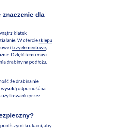
 znaczenie dla
nątrz klatek
iałanie. W ofercie
sklepu
powe i
trzyelementowe
,
żnic. Dzięki temu masz
ia drabiny na podłożu.
ść, że drabina nie
e wysoką odporność na
m użytkowaniu przez
bezpieczny?
 poniższymi krokami, aby