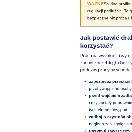
WAŻNE
Solidne profil
regulacji podłużnic. To
bezpieczne niż próba u
Jak postawić dra
korzystać?
Praca na wysokości wyma
zadanie przebiegło bez r
podczas pracy na schoda
zabezpiecz przestrze
przebywają inne osoby
przed wejściem zadba
i nity zostały poprawni
tych elementów, pod ż
zadbaj o czystość o
nagłego ześlizgnięcia s
utrzymuj zawsze trzy