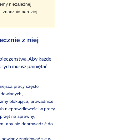
emy niezależnej
— znacznie bardziej
cznie z niej
zpieczeństwa. Aby każde
órych musisz pamiętać
miejsca pracy często
udowlanych,
izmy blokujące, prowadnice
lub nieprawidłowości w pracy
przęt na sprawny,
m, aby nie doprowadzić do
ka powinny znajdować się w