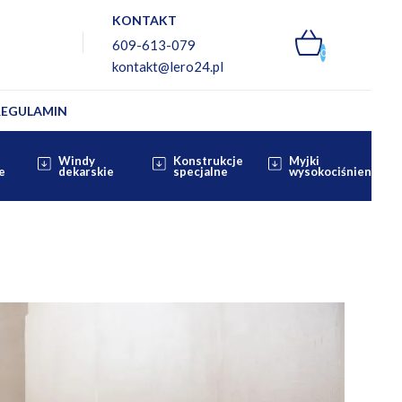
KONTAKT
609-613-079
0
kontakt@lero24.pl
REGULAMIN
Windy
Konstrukcje
Myjki
e
dekarskie
specjalne
wysokociśnieniowe