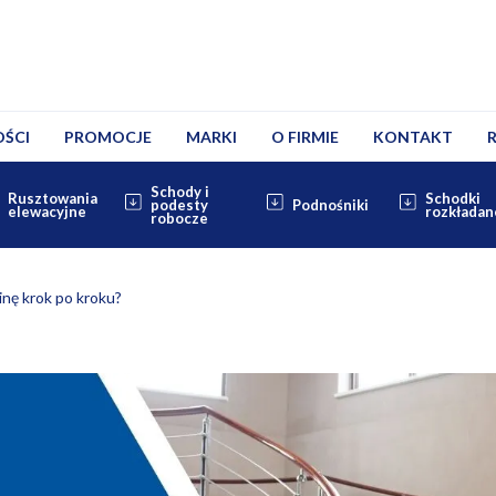
ŚCI
PROMOCJE
MARKI
O FIRMIE
KONTAKT
Schody i
Rusztowania
Schodki
podesty
Podnośniki
elewacyjne
rozkładan
robocze
inę krok po kroku?