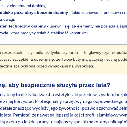
cie z elementami drabiny,
t daleko poza obrys bocznic drabiny
- takie zachowanie przesuwa śro
wnowagi,
 stan techniczny drabiny
- upewnij się, że elementy nie posiadają żad
cia, które mogłyby osłabić stabilność konstrukcji.
 szczeblach — pył, odłamki tynku czy farba — to główny czynnik pośli
czyść szczęble, a upewnij się, że Twoje buty mają czystą i suchą pod
uteczniejsza ochrona przed wypadkami na wysokości.
ę, aby bezpiecznie służyła przez lata?
rabiny to nie tylko kwestia estetyki, ale przede wszystkim bezp
ie z niej korzystać. Profesjonalny sprzęt wymaga odpowiedniego t
detale znacząco wydłuży jego żywotność i pozwoli zachować peł
lata. Pamiętaj, że nawet najlepszej jakości profil aluminiowy wy
sprzętu po każdej pracy to najlepszy sposób na to, aby uniknąć n