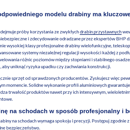
odpowiedniego modelu drabiny ma kluczowe
odejmuje próby korzystania ze zwykłych
drabin przystawnych
wew
niebezpieczne i zdecydowanie odradzane przez ekspertów BHP dz
nie wysokiej klasy profesjonalne drabiny wielofunkcyjne, telesko
nsowane systemy niezależnej regulacji wysokości każdej z podłu
elowania różnic poziomów między stopniami i stabilnego osadzen
, aby uniknąć ryzyka upadku czy zachwiania konstrukcji.
znie sprzęt od sprawdzonych producentów. Zyskujesz więc pewno
ym momencie. Solidne wykonanie profili aluminiowych gwarantuj
rdza trwałość produktów nawet przy ich intensywnym, wieloletni
ontowe.
inę na schodach w sposób profesjonalny i 
abiny na schodach wymaga spokoju i precyzji. Postępuj zgodnie z
lne bezpieczeństwo.