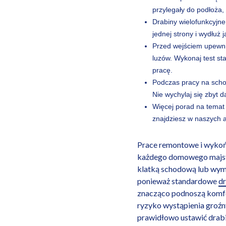
przylegały do podłoża,
Drabiny wielofunkcyjne
jednej strony i wydłuż
Przed wejściem upewnij
luzów. Wykonaj test st
pracę.
Podczas pracy na schod
Nie wychylaj się zbyt d
Więcej porad na temat
znajdziesz w naszych a
Prace remontowe i wykoń
każdego domowego majste
klatką schodową lub wymi
ponieważ standardowe
d
znacząco podnoszą komfort
ryzyko wystąpienia groź
prawidłowo ustawić drabi