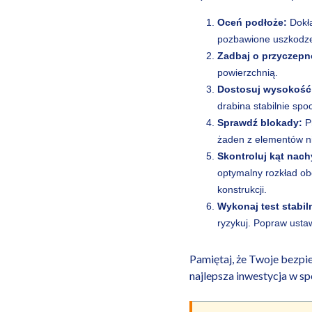
Oceń podłoże:
Dokła
pozbawione uszkodzeń
Zadbaj o przyczepn
powierzchnią.
Dostosuj wysokość
drabina stabilnie sp
Sprawdź blokady:
Pr
żaden z elementów ni
Skontroluj kąt nach
optymalny rozkład ob
konstrukcji.
Wykonaj test stabil
ryzykuj. Popraw ustaw
Pamiętaj, że Twoje bezpi
najlepsza inwestycja w s