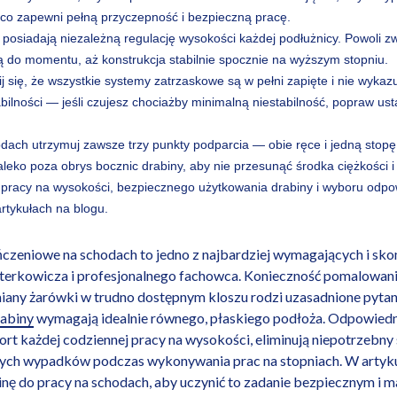
 co zapewni pełną przyczepność i bezpieczną pracę.
 posiadają niezależną regulację wysokości każdej podłużnicy. Powoli z
 ją do momentu, aż konstrukcja stabilnie spocznie na wyższym stopniu.
 się, że wszystkie systemy zatrzaskowe są w pełni zapięte i nie wyka
abilności — jeśli czujesz chociażby minimalną niestabilność, popraw us
ach utrzymuj zawsze trzy punkty podparcia — obie ręce i jedną stopę l
aleko poza obrys bocznic drabiny, aby nie przesunąć środka ciężkości i
 pracy na wysokości, bezpiecznego użytkowania drabiny i wyboru odpo
rtykułach na blogu.
czeniowe na schodach to jedno z najbardziej wymagających i sk
rkowicza i profesjonalnego fachowca. Konieczność pomalowania
any żarówki w trudno dostępnym kloszu rodzi uzasadnione pytan
rabiny
wymagają idealnie równego, płaskiego podłoża. Odpowiedn
 każdej codziennej pracy na wysokości, eliminują niepotrzebny s
nych wypadków podczas wykonywania prac na stopniach. W artyk
nę do pracy na schodach, aby uczynić to zadanie bezpiecznym i 