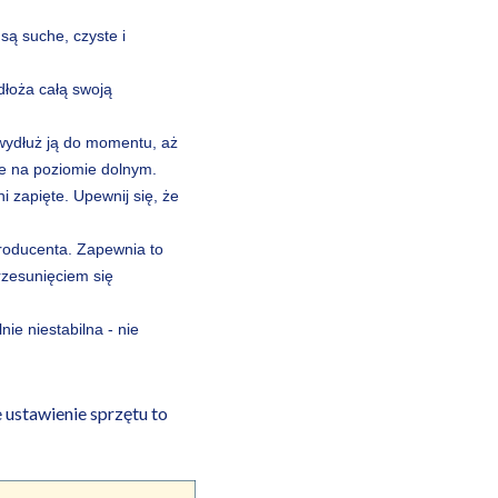
są suche, czyste i
dłoża całą swoją
 wydłuż ją do momentu, aż
ie na poziomie dolnym.
 zapięte. Upewnij się, że
roducenta. Zapewnia to
rzesunięciem się
ie niestabilna - nie
 ustawienie sprzętu to