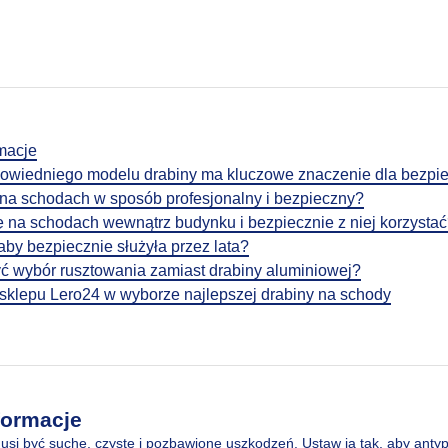
macje
owiedniego modelu drabiny ma kluczowe znaczenie dla bezpi
 na schodach w sposób profesjonalny i bezpieczny?
ę na schodach wewnątrz budynku i bezpiecznie z niej korzysta
aby bezpiecznie służyła przez lata?
ć wybór rusztowania zamiast drabiny aluminiowej?
klepu Lero24 w wyborze najlepszej drabiny na schody
formacje
si być suche, czyste i pozbawione uszkodzeń. Ustaw ją tak, aby antyp