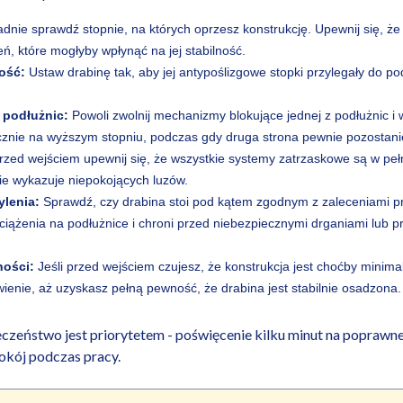
dnie sprawdź stopnie, na których oprzesz konstrukcję. Upewnij się, że 
, które mogłyby wpłynąć na jej stabilność.
ość:
Ustaw drabinę tak, aby jej antypoślizgowe stopki przylegały do po
 podłużnic:
Powoli zwolnij mechanizmy blokujące jednej z podłużnic i
ocznie na wyższym stopniu, podczas gdy druga strona pewnie pozostan
zed wejściem upewnij się, że wszystkie systemy zatrzaskowe są w pełni
e wykazuje niepokojących luzów.
ylenia:
Sprawdź, czy drabina stoi pod kątem zgodnym z zaleceniami p
ciążenia na podłużnice i chroni przed niebezpiecznymi drganiami lub p
ności:
Jeśli przed wejściem czujesz, że konstrukcja jest choćby minimaln
ienie, aż uzyskasz pełną pewność, że drabina jest stabilnie osadzona.
eczeństwo jest priorytetem - poświęcenie kilku minut na poprawne
pokój podczas pracy.