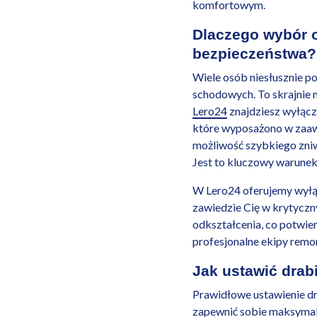
komfortowym.
Dlaczego wybór 
bezpieczeństwa?
Wiele osób niesłusznie p
schodowych. To skrajnie 
Lero24
znajdziesz wyłącz
które wyposażono w zaawa
możliwość szybkiego zniw
Jest to kluczowy warunek
W Lero24 oferujemy wyłąc
zawiedzie Cię w krytyczn
odkształcenia, co potwie
profesjonalne ekipy rem
Jak ustawić drab
Prawidłowe ustawienie dr
zapewnić sobie maksyma