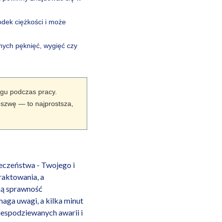
dek ciężkości i może
nych pęknięć, wygięć czy
zgu podczas pracy.
eszwę — to najprostsza,
ieczeństwa - Twojego i
raktowania, a
ną sprawność
maga uwagi, a kilka minut
iespodziewanych awarii i