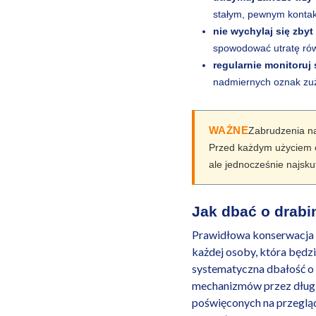
stałym, pewnym kontak
nie wychylaj się zby
spowodować utratę ró
regularnie monitoruj
nadmiernych oznak zuży
WAŻNE
Zabrudzenia na
Przed każdym użyciem o
ale jednocześnie najsk
Jak dbać o drabin
Prawidłowa konserwacja d
każdej osoby, która będz
systematyczna dbałość o 
mechanizmów przez długie 
poświęconych na przegląd 