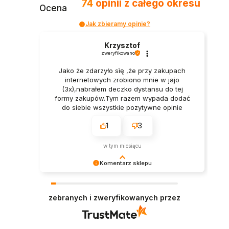
74
opinii
z całego okresu
Ocena
Jak zbieramy opinie?
Krzysztof
zweryfikowano
Jako że zdarzyło sìę ,że przy zakupach
internetowych zrobiono mnie w jajo
(3x),nabrałem deczko dystansu do tej
formy zakupów.Tym razem wypada dodać
do siebie wszystkie pozytywne opinie
moich poprzedników bo one zadecydowały
1
3
o wyborze Was i waszej oferty. Ja
osobiście nie mam żadnych
zastrzeżeń.Pan we Firmie wytłumaczył
w tym miesiącu
cierpliwie wszystko co było mi niejasne a
Pan kurier dostarczył w punkt.Towar był
Komentarz sklepu
kompletny i zapakowany elegancko.Wielkie
Cieszy nas Twoja miła opinia i zaufanie.
Pozdrówka.
Jesteśmy wdzięczni za tak wspaniałych klientów
zebranych i zweryfikowanych przez
jak Ty. Z pozdrowieniami, obsługa sklepu.