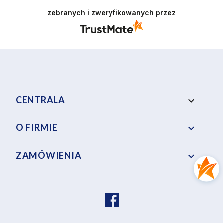
Jesteśmy wdzięczni za tak wspaniałych klientów
zebranych i zweryfikowanych przez
jak Ty. Z pozdrowieniami, obsługa sklepu.
CENTRALA
keyboard_arrow_down
O FIRMIE

ZAMÓWIENIA
