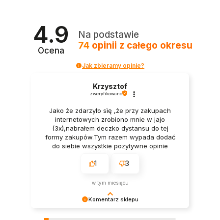
4.9
Na podstawie
74
opinii
z całego okresu
Ocena
Jak zbieramy opinie?
Krzysztof
zweryfikowano
Jako że zdarzyło sìę ,że przy zakupach
internetowych zrobiono mnie w jajo
(3x),nabrałem deczko dystansu do tej
formy zakupów.Tym razem wypada dodać
do siebie wszystkie pozytywne opinie
moich poprzedników bo one zadecydowały
1
3
o wyborze Was i waszej oferty. Ja
osobiście nie mam żadnych
zastrzeżeń.Pan we Firmie wytłumaczył
w tym miesiącu
cierpliwie wszystko co było mi niejasne a
Pan kurier dostarczył w punkt.Towar był
Komentarz sklepu
kompletny i zapakowany elegancko.Wielkie
Cieszy nas Twoja miła opinia i zaufanie.
Pozdrówka.