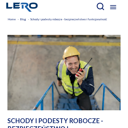

Home
Blog
Schody i podesty robocze - bezpieczeństwo i funkcjonalność
SCHODY I PODESTY ROBOCZE -