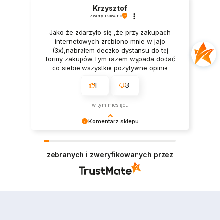
Krzysztof
zweryfikowano
Jako że zdarzyło sìę ,że przy zakupach
internetowych zrobiono mnie w jajo
(3x),nabrałem deczko dystansu do tej
formy zakupów.Tym razem wypada dodać
do siebie wszystkie pozytywne opinie
moich poprzedników bo one zadecydowały
1
3
o wyborze Was i waszej oferty. Ja
osobiście nie mam żadnych
zastrzeżeń.Pan we Firmie wytłumaczył
w tym miesiącu
cierpliwie wszystko co było mi niejasne a
Pan kurier dostarczył w punkt.Towar był
Komentarz sklepu
kompletny i zapakowany elegancko.Wielkie
Cieszy nas Twoja miła opinia i zaufanie.
Pozdrówka.
Jesteśmy wdzięczni za tak wspaniałych klientów
zebranych i zweryfikowanych przez
jak Ty. Z pozdrowieniami, obsługa sklepu.