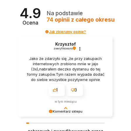
4.9
Na podstawie
74
opinii
z całego okresu
Ocena
Jak zbieramy opinie?
Krzysztof
zweryfikowano
Jako że zdarzyło sìę ,że przy zakupach
internetowych zrobiono mnie w jajo
(3x),nabrałem deczko dystansu do tej
formy zakupów.Tym razem wypada dodać
do siebie wszystkie pozytywne opinie
moich poprzedników bo one zadecydowały
1
3
o wyborze Was i waszej oferty. Ja
osobiście nie mam żadnych
zastrzeżeń.Pan we Firmie wytłumaczył
w tym miesiącu
cierpliwie wszystko co było mi niejasne a
Pan kurier dostarczył w punkt.Towar był
Komentarz sklepu
kompletny i zapakowany elegancko.Wielkie
Cieszy nas Twoja miła opinia i zaufanie.
Pozdrówka.
Jesteśmy wdzięczni za tak wspaniałych klientów