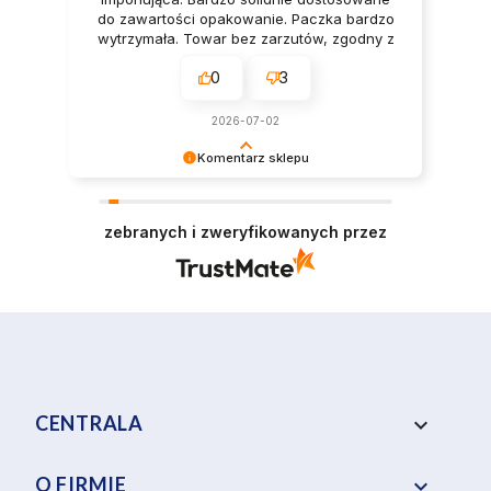
do zawartości opakowanie. Paczka bardzo
wytrzymała. Towar bez zarzutów, zgodny z
opisem i oryginalny.
0
3
2026-07-02
Komentarz sklepu
Dziękujemy za miłe słowa! Cieszymy się, że
zakup przeszedł bezproblemowo, oraz, że
zebranych i zweryfikowanych przez
możemy zapewnić odpowiednią obsługę tak
świetnym klientom. Dziękujemy raz jeszcze!
CENTRALA
keyboard_arrow_down
O FIRMIE
