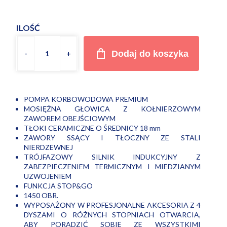
ILOŚĆ
Dodaj do koszyka
POMPA KORBOWODOWA PREMIUM
MOSIĘŻNA GŁOWICA Z KOŁNIERZOWYM
ZAWOREM OBEJŚCIOWYM
TŁOKI CERAMICZNE O ŚREDNICY 18 mm
ZAWORY SSĄCY I TŁOCZNY ZE STALI
NIERDZEWNEJ
TRÓJFAZOWY SILNIK INDUKCYJNY Z
ZABEZPIECZENIEM TERMICZNYM I MIEDZIANYM
UZWOJENIEM
FUNKCJA STOP&GO
1450 OBR.
WYPOSAŻONY W PROFESJONALNE AKCESORIA Z 4
DYSZAMI O RÓŻNYCH STOPNIACH OTWARCIA,
ABY PORADZIĆ SOBIE ZE WSZYSTKIMI