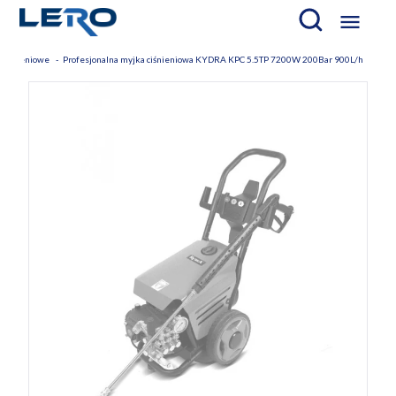

ciśnieniowe
Profesjonalna myjka ciśnieniowa KYDRA KPC 5.5TP 7200W 200Bar 900L/h