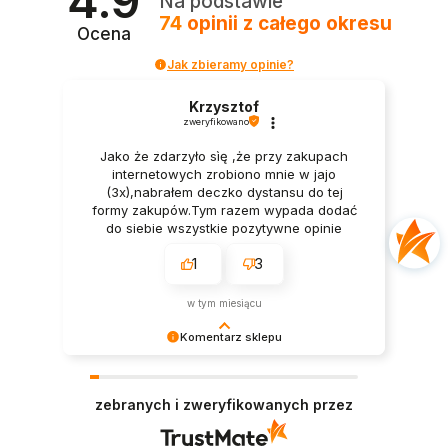
Na podstawie
74
opinii
z całego okresu
Ocena
Jak zbieramy opinie?
Krzysztof
zweryfikowano
Jako że zdarzyło sìę ,że przy zakupach
internetowych zrobiono mnie w jajo
(3x),nabrałem deczko dystansu do tej
formy zakupów.Tym razem wypada dodać
do siebie wszystkie pozytywne opinie
moich poprzedników bo one zadecydowały
1
3
o wyborze Was i waszej oferty. Ja
osobiście nie mam żadnych
zastrzeżeń.Pan we Firmie wytłumaczył
w tym miesiącu
cierpliwie wszystko co było mi niejasne a
Pan kurier dostarczył w punkt.Towar był
Komentarz sklepu
kompletny i zapakowany elegancko.Wielkie
Cieszy nas Twoja miła opinia i zaufanie.
Pozdrówka.
Jesteśmy wdzięczni za tak wspaniałych klientów
zebranych i zweryfikowanych przez
jak Ty. Z pozdrowieniami, obsługa sklepu.